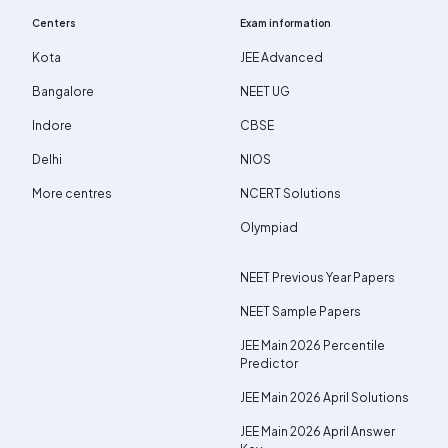
Centers
Exam information
Kota
JEE Advanced
Bangalore
NEET UG
Indore
CBSE
Delhi
NIOS
More centres
NCERT Solutions
Olympiad
NEET Previous Year Papers
NEET Sample Papers
JEE Main 2026 Percentile
Predictor
JEE Main 2026 April Solutions
JEE Main 2026 April Answer