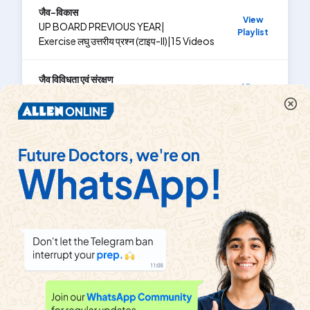
जैव-विकास
View
UP BOARD PREVIOUS YEAR
|
Playlist
Exercise
लघु उत्तरीय प्रश्न (टाइप-II)
|
15
Videos
जैव विविधता एवं संरक्षण
View
UP BOARD PREVIOUS YEAR
|
Playlist
Exercise
विस्तृत उत्तरीय प्रश्नोत्तर?
|
6
Videos
पर्यावरण के मुद्दे
View
UP BOARD PREVIOUS YEAR
|
Playlist
Exercise
बहुविकल्पीय प्रश्न
|
11
Videos
About
Help & Support
About us
Refund policy
Blog
Transfer policy