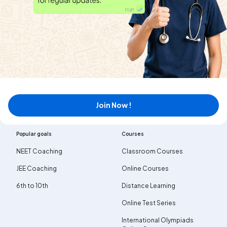
News
Terms & Conditions
MyExam EduBlogs
Contact us
Privacy policy
Public notice
Careers
Dhoni Inspires NEET Aspirants
Join Now !
Dhoni Inspires JEE Aspirants
Popular goals
Courses
NEET Coaching
Classroom Courses
JEE Coaching
Online Courses
6th to 10th
Distance Learning
Online Test Series
International Olympiads