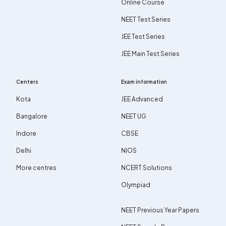
Online Course
NEET Test Series
JEE Test Series
JEE Main Test Series
Centers
Exam information
Kota
JEE Advanced
Bangalore
NEET UG
Indore
CBSE
Delhi
NIOS
More centres
NCERT Solutions
Olympiad
NEET Previous Year Papers